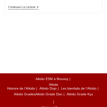
Shuhari
Continuer La Lecture
En
Aikido
Aikido ESM à Moussy
Aïkido
Histoire de l’Aïkido
Aïkido Dojo
Les bienfaits de l’Aïkido
Aïkido Grades
Aïkido Grade Dan
Aïkido Grade Kyu