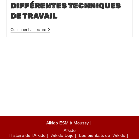
DIFFÉRENTES TECHNIQUES
DE TRAVAIL
Aïkido
Continuer La Lecture
Waza
–
Les
Différentes
Techniques
De
Travail
Aikido ESM à Moussy
Aïkido
Histoire de l’Aïkido
Aïkido Dojo
Les bienfaits de l’Aïkido