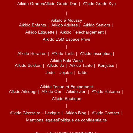
Aïkido Grades
Aïkido Grade Dan
Aïkido Grade Kyu
Aïkido à Moussy
Aïkido Enfants
Aïkido Adultes
Aïkido Seniors
Aïkido Etiquette
Aïkido Téléchargement
Aïkido ESM Espace Privé
Aïkido Horaires
Aïkido Tarifs
Aïkido inscription
Aïkido Buki-Waza
Aïkido Bokken
Aïkido Jo
Aïkido Tanto
Kenjutsu
Jodo – Jojutsu
Iaïdo
Aïkido Tenue et Equipement
Aïkido Aïkidogi
Aïkido Obi
Aïkido Zori
Aïkido Hakama
Aïkido Boutique
Aïkido Glossaire – Lexique
Aïkido Blog
Aïkido Contact
Mentions légales
Politique de confidentialité