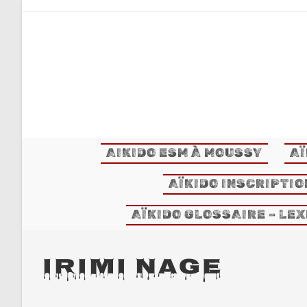
Skip
to
content
AIKIDO ESM À MOUSSY
AÏ
AÏKIDO INSCRIPTIO
AÏKIDO GLOSSAIRE – LE
IRIMI NAGE