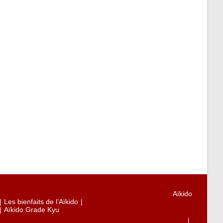
Aïkido
Les bienfaits de l’Aïkido
Aïkido Grade Kyu