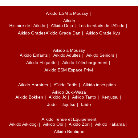
Aikido ESM à Moussy
Aïkido
Histoire de l’Aïkido
Aïkido Dojo
Les bienfaits de l’Aïkido
Aïkido Grades
Aïkido Grade Dan
Aïkido Grade Kyu
Aïkido à Moussy
Aïkido Enfants
Aïkido Adultes
Aïkido Seniors
Aïkido Etiquette
Aïkido Téléchargement
Aïkido ESM Espace Privé
Aïkido Horaires
Aïkido Tarifs
Aïkido inscription
Aïkido Buki-Waza
Aïkido Bokken
Aïkido Jo
Aïkido Tanto
Kenjutsu
Jodo – Jojutsu
Iaïdo
Aïkido Tenue et Equipement
Aïkido Aïkidogi
Aïkido Obi
Aïkido Zori
Aïkido Hakama
Aïkido Boutique