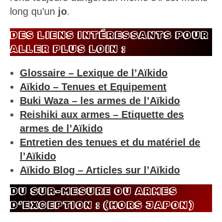
DES LIENS INTÉRESSANTS POUR
ALLER PLUS LOIN :
Glossaire – Lexique de l’Aïkido
Aïkido – Tenues et Equipement
Buki Waza – les armes de l’Aïkido
Reishiki aux armes – Etiquette des
armes de l’Aïkido
Entretien des tenues et du matériel de
l’Aïkido
Aïkido Blog – Articles sur l’Aïkido
DU SUR-MESURE OU ARMES
D’EXCEPTION : (HORS JAPON)
Manmori
(made in France)