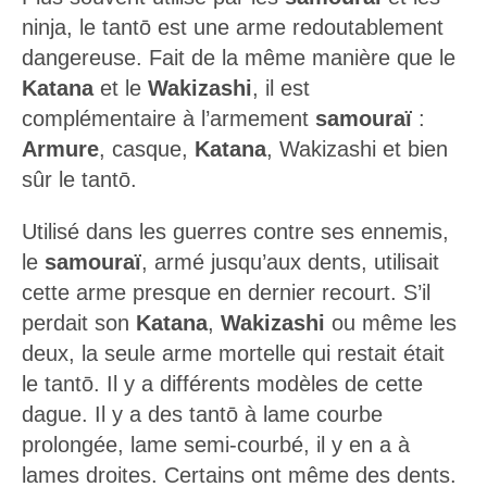
dangereuse. Fait de la même manière que le
Katana
et le
Wakizashi
, il est
complémentaire à l’armement
samouraï
:
Armure
, casque,
Katana
, Wakizashi et bien
sûr le tantō.
Utilisé dans les guerres contre ses ennemis,
le
samouraï
, armé jusqu’aux dents, utilisait
cette arme presque en dernier recourt. S’il
perdait son
Katana
,
Wakizashi
ou même les
deux, la seule arme mortelle qui restait était
le tantō. Il y a différents modèles de cette
dague. Il y a des tantō à lame courbe
prolongée, lame semi-courbé, il y en a à
lames droites. Certains ont même des dents.
Mais ceux-ci ne sont pas traditionels du