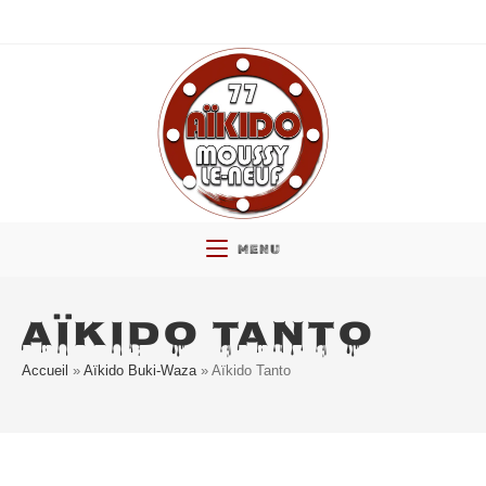
Skip
to
content
MENU
AÏKIDO TANTO
Accueil
»
Aïkido Buki-Waza
»
Aïkido Tanto