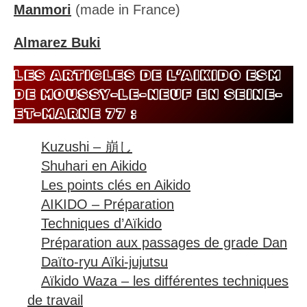
Almarez Buki
LES ARTICLES DE L’AIKIDO ESM
DE MOUSSY-LE-NEUF EN SEINE-
ET-MARNE 77 :
Kuzushi – 崩し
Shuhari en Aikido
Les points clés en Aikido
AIKIDO – Préparation
Techniques d’Aïkido
Préparation aux passages de grade Dan
Daïto-ryu Aïki-jujutsu
Aïkido Waza – les différentes techniques
de travail
Ukemi en Aïkido