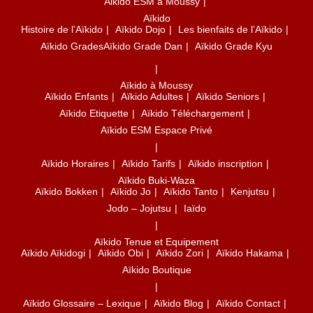
Histoire de l’Aïkido
Aïkido Dojo
Les bienfaits de l’Aïkido
Aïkido Grades
Aïkido Grade Dan
Aïkido Grade Kyu
Aïkido à Moussy
Aïkido Enfants
Aïkido Adultes
Aïkido Seniors
Aïkido Etiquette
Aïkido Téléchargement
Aïkido ESM Espace Privé
Aïkido Horaires
Aïkido Tarifs
Aïkido inscription
Aïkido Buki-Waza
Aïkido Bokken
Aïkido Jo
Aïkido Tanto
Kenjutsu
Jodo – Jojutsu
Iaïdo
Aïkido Tenue et Equipement
Aïkido Aïkidogi
Aïkido Obi
Aïkido Zori
Aïkido Hakama
Aïkido Boutique
Aïkido Glossaire – Lexique
Aïkido Blog
Aïkido Contact
Mentions légales
Politique de confidentialité