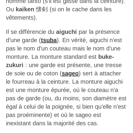
nomme tantō (s’il est glissé dans la ceinture).
Ou
kaiken
懐剣 (si on le cache dans les
vêtements).
Il se différencie du
aiguchi
par la présence
d’une garde (
tsuba
). En vérité, aiguchi n’est
pas le nom d’un couteau mais le nom d’une
monture. La monture standard est
buke-
zukuri
: une garde est présente, une tresse
de soie ou de coton (
sageo
) sert à attacher
le fourreau à la ceinture. La monture aiguchi
est une monture épurée, où le couteau n’a
pas de garde (ou, du moins, son diamètre est
égal à celui de la poignée, si bien qu’elle n’est
pas proéminente) et où le sageo est
inexistant dans la majorité des cas.