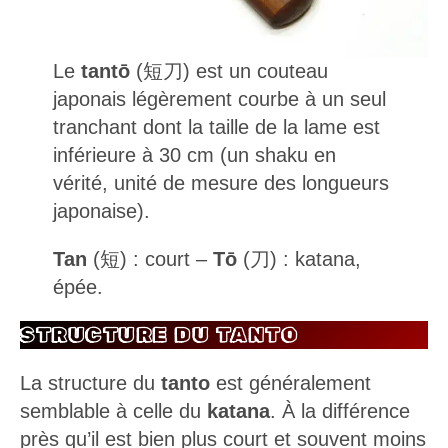
Le
tantō
(短刀) est un couteau
japonais légèrement courbe à un seul
tranchant dont la taille de la lame est
inférieure à 30 cm (un shaku en
vérité, unité de mesure des longueurs
japonaise).
Tan
(短) : court –
Tō
(刀) : katana,
épée.
STRUCTURE DU TANTO
La structure du
tanto
est généralement
semblable à celle du
katana
. À la différence
près qu’il est bien plus court et souvent moins